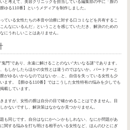
いと考えて、美容クリニックを担当している編集部の中に「膣の
膣ゆる110番】というメディアを制作しました。
っている女性たちの本音や治療に対する口コミなどを共有するこ
こんなにいるんだ」ということを感じていただき、解決のための
なにうれしいことはありません。
針
“鬼門”であり、永遠に解けることのない“大いなる謎”であります。
、もしかしたらほかの女性とは違うのではないか。パートナーと
膣がゆるいからなのではないか…と、自信を失っている女性も少
います。【膣ゆる110番】ではこうした女性特有の悩みを少しでも
掲載しています。
きますが、女性の膣は自分の目で確かめることはできません。目
しかないですし、解決策はなかなか見つかりません。
題も同じです。自分はなにかヘンかもしれない、なにか問題があ
に関する悩みを打ち明ける相手がいる女性など、ほんのひとにぎ