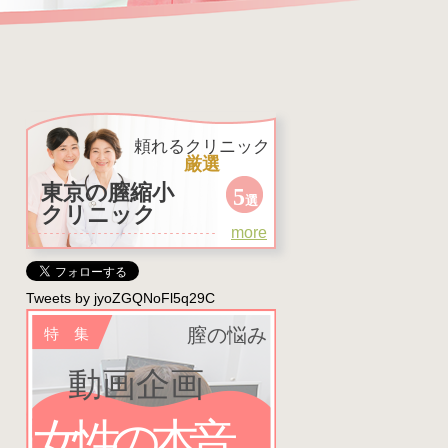
頼れるクリニック
厳選
東京の膣縮小
5
選
クリニック
more
Tweets by jyoZGQNoFl5q29C
膣の悩み
特 集
動画企画
女性の本音