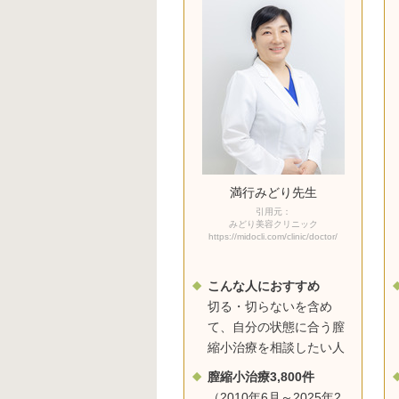
満行みどり先生
引用元：
みどり美容クリニック
https://midocli.com/clinic/doctor/
こんな人におすすめ
切る・切らないを含め
て、自分の状態に合う膣
縮小治療を相談したい人
膣縮小治療3,800件
（2010年6月～2025年2