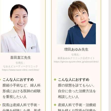
増田あゆみ先生
引用元：
喜田直江先生
銀座あゆみクリニック公式サイト
https://ginza-ayumi-clinic.jp/about/clinic/
引用元：
なおえビューティークリニック
https://www.naoe-clinic.net/clinic/
こんな人におすすめ
こんな人におすすめ
膣縮小手術など、婦人科
膣の状態を診てもらい、
形成における医師の経験
自分に合った治療方法を
を重視したい人
相談したい人
院長は産婦人科で手術・
産婦人科で手術・治療経
分娩を経験した後、形成
験を積んだ院長が診療を