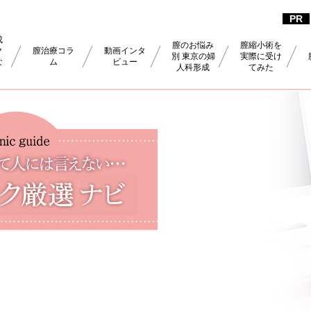
成
膣のお悩み
膣縮小術を
ク
膣治療コラ
動画インタ
別 東京の婦
実際に受け
な
ム
ビュー
人科形成
てみた