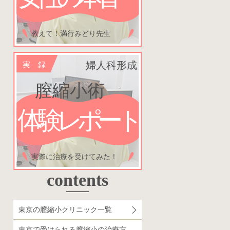
教えて！満行みどり先生
婦人科形成
実 録
膣縮小術
体験レポート
実際に治療を受けてみた！
contents
東京の膣縮小クリニック一覧
東京で受けられる膣縮小の治療方