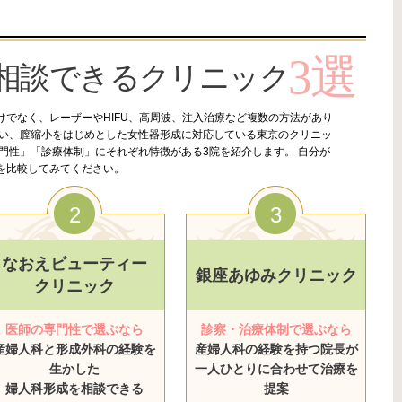
3選
相談できる
クリニック
でなく、レーザーやHIFU、高周波、注入治療など複数の方法があり
行い、膣縮小をはじめとした女性器形成に対応している東京のクリニッ
門性」「診療体制」にそれぞれ特徴がある3院を紹介します。 自分が
を比較してみてください。
2
3
なおえビューティー
銀座あゆみクリニック
クリニック
医師の専門性で選ぶなら
診察・治療体制で選ぶなら
産婦人科と形成外科の経験を
産婦人科の経験を持つ院長が
生かした
一人ひとりに合わせて治療を
婦人科形成を相談できる
提案