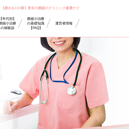
【膣ゆる110番】東京の膣縮小クリニック厳選ナビ
【年代別】
膣縮小治療
膣縮小治療
の基礎知識
運営者情報
の体験談
【FAQ】