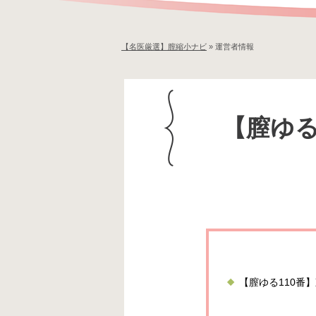
【名医厳選】膣縮小ナビ
»
運営者情報
【膣ゆる
【膣ゆる110番