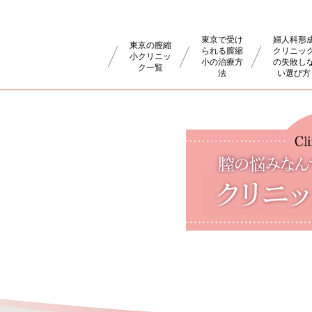
東京で受け
婦人科形
東京の膣縮
られる膣縮
クリニッ
小クリニッ
小の治療方
の失敗し
ク一覧
法
い選び方