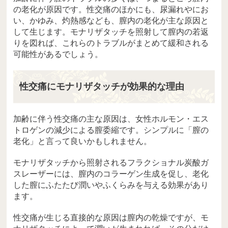
の老化が原因です。性交痛のほかにも、尿漏れやにお
い、かゆみ、灼熱感なども、膣内の老化が主な原因と
して生じます。モナリザタッチを照射して膣内の若返
りを図れば、これらのトラブルがまとめて緩和される
可能性があるでしょう。
性交痛にモナリザタッチが効果的な理由
加齢に伴う性交痛の主な原因は、女性ホルモン・エス
トロゲンの減少による膣委縮です。シンプルに「膣の
老化」と言って良いかもしれません。
モナリザタッチから照射されるフラクショナル炭酸ガ
スレーザーには、膣内のコラーゲン生成を促し、老化
した膣にふたたび潤いやふくらみを与える効果があり
ます。
性交痛が生じる直接的な原因は膣内の乾燥ですが、モ