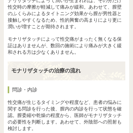
ナリザタッチによって潤いが生まれれば、その分だけ
性交時の摩擦が軽減して痛みが緩和。あわせて、膣壁
のふくらみによるタイトニング効果から膣が男性器と
接触しやすくなるため、性的興奮の高まりにより更に
潤いが増すことが期待されます。
モナリザタッチによって性交痛がまったく無くなる保
証はありませんが、数回の施術により痛みが大きく緩
和される方は少なくありません。
モナリザタッチの治療の流れ
問診・内診
性交痛が生じるタイミングや程度など、患者の悩みに
関する問診を行った後、膣内の内診を行って状態を確
認。膣委縮や乾燥の程度から、医師がモナリザタッチ
の必要性を判断します。あわせて、外陰部への照射も
検討します。