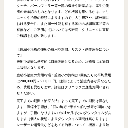
タッチ、パールフィラー等一部の機器や医薬品は、厚生労働
省の未承認のものとなります。どの機器を用いるかは、クリ
ニックや治療の種類によりますので、入手経路や、諸外国に
おける安全性、また同一性能を有する国内の承認医薬品等の
有無など、ご不明な点については各医院・クリニックに直接
ご確認をお願い致します。
【膣縮小治療の施術の費用や期間、リスク・副作用等につい
て】
膣縮小治療は基本的に自由診療となるため、治療費は全額自
己負担となります。
膣縮小治療の費用相場：膣縮小の施術は1回あたりの平均費用
は200,000円～500,000円。症状によって治療内容が異なるた
め、費用も異なります。詳細はクリニックに直接お問い合わ
せください。
完了までの期間：治療方法によって完了までの期間は異なり
ます。膣縮小手術は、1回の施術で半永久的な効果が期待でき
ますが、手術になりますので約1か月ほどのダウンタイムがあ
ります（個人の状態によりダウンタイム期間は異なります）
レーザーや超音波などをあてる治療について、機器により治