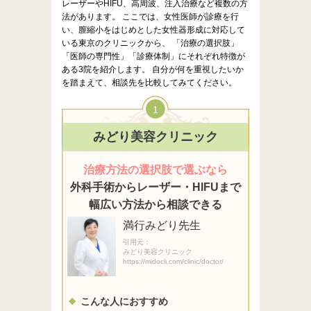
レーザーやHIFU、高周波、注入治療など複数の方
法があります。 ここでは、女性医師が診療を行
い、膣縮小をはじめとした女性器形成に対応して
いる東京のクリニックから、 「治療の選択肢」
「医師の専門性」「診療体制」にそれぞれ特徴が
ある3院を紹介します。 自分が何を重視したいか
を踏まえて、相談先を比較してみてください。
1
みどり美容クリニック
治療方法の選択肢で選ぶなら
外科手術からレーザー・HIFUまで
幅広い方法から相談できる
満行みどり先生
引用元：
みどり美容クリニック
https://midocli.com/clinic/doctor/
こんな人におすすめ