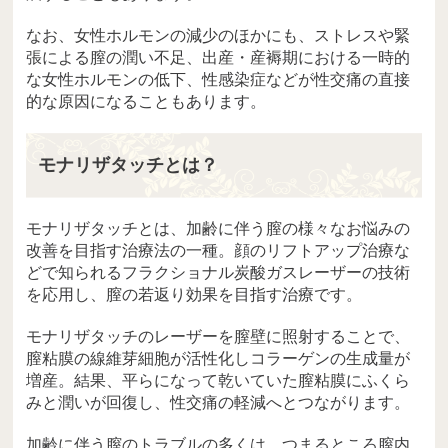
なお、女性ホルモンの減少のほかにも、ストレスや緊
張による膣の潤い不足、出産・産褥期における一時的
な女性ホルモンの低下、性感染症などが性交痛の直接
的な原因になることもあります。
モナリザタッチとは？
モナリザタッチとは、加齢に伴う膣の様々なお悩みの
改善を目指す治療法の一種。顔のリフトアップ治療な
どで知られるフラクショナル炭酸ガスレーザーの技術
を応用し、膣の若返り効果を目指す治療です。
モナリザタッチのレーザーを膣壁に照射することで、
膣粘膜の線維芽細胞が活性化しコラーゲンの生成量が
増産。結果、平らになって乾いていた膣粘膜にふくら
みと潤いが回復し、性交痛の軽減へとつながります。
加齢に伴う膣のトラブルの多くは、つまるところ膣内