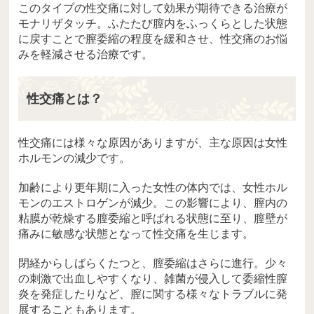
このタイプの性交痛に対して効果が期待できる治療が
モナリザタッチ。ふたたび膣内をふっくらとした状態
に戻すことで膣委縮の程度を緩和させ、性交痛のお悩
みを軽減させる治療です。
性交痛とは？
性交痛には様々な原因がありますが、主な原因は女性
ホルモンの減少です。
加齢により更年期に入った女性の体内では、女性ホル
モンのエストロゲンが減少。この影響により、膣内の
粘膜が乾燥する膣委縮と呼ばれる状態に至り、膣壁が
痛みに敏感な状態となって性交痛を生じます。
閉経からしばらくたつと、膣委縮はさらに進行。少々
の刺激で出血しやすくなり、雑菌が侵入して委縮性膣
炎を発症したりなど、膣に関する様々なトラブルに発
展することもあります。