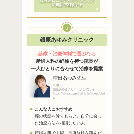
なおえビューティークリニック
に電話で相談する
3
銀座あゆみクリニック
診察・治療体制で選ぶなら
産婦人科の経験を持つ院長が
一人ひとりに合わせて治療を提案
増田あゆみ先生
引用元：
銀座あゆみクリニック公式サイト
https://ginza-ayumi-clinic.jp/about/clini
c/
こんな人におすすめ
膣の状態を診てもらい、自分に合っ
た治療方法を相談したい人
産婦人科で手術・治療経験を積んだ