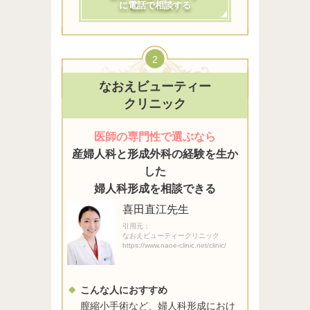
に電話で相談する
2
なおえビューティー
クリニック
医師の専門性で選ぶなら
産婦人科と形成外科の経験を生か
した
婦人科形成を相談できる
喜田直江先生
引用元：
なおえビューティークリニック
https://www.naoe-clinic.net/clinic/
こんな人におすすめ
膣縮小手術など、婦人科形成におけ