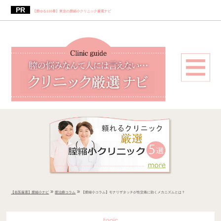
【膣ゆる110番】東京の膣縮小クリニック厳選ナビ
»
»
【名医厳選】膣縮小ナビ
膣治療コラム
【膣縮小コラム】モナリザタッチが性交痛に効くメカニズムとは？