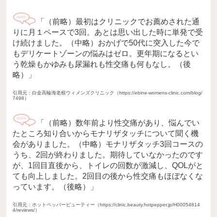
「（前略）最初はクリニックでお薦めされた通
りに月１ペースで3回。あとは思い出した時に単発で受
け続けました。（中略）おかげで50代に突入した今で
もデリケートゾーンの悩みはゼロ。更年期になるとい
う乾燥もかゆみも尿漏れも性交痛も何もなし。（後
略）」
引用元：白金高輪海老根ウィメンズクリニック（https://ebine-womens-clinic.com/blog/
7498）
「（前略）数年前より性交痛があり、悩んでい
たところ知り合いからモナリザタッチについて聞く機
会がありました。（中略）モナリザタッチ3回コースの
うち、2回が終わりました。期待していなかったのです
が、1回目直後から、トイレの回数が激減し、QOLがと
ても向上しました。2回目の後から性交痛もほぼなくな
っています。（後略）」
引用元：ホットペッパービューティー（https://clinic.beauty.hotpepper.jp/H00054814
4/reviews/）