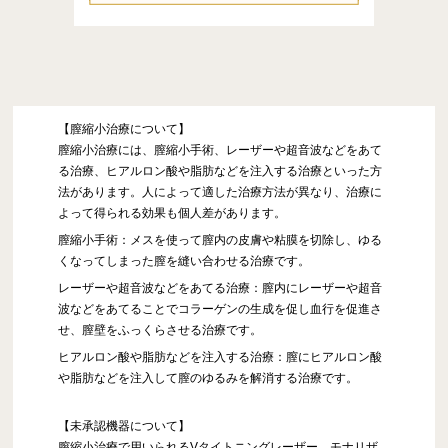
【膣縮小治療について】
膣縮小治療には、膣縮小手術、レーザーや超音波などをあて
る治療、ヒアルロン酸や脂肪などを注入する治療といった方
法があります。人によって適した治療方法が異なり、治療に
よって得られる効果も個人差があります。
膣縮小手術：メスを使って膣内の皮膚や粘膜を切除し、ゆる
くなってしまった膣を縫い合わせる治療です。
レーザーや超音波などをあてる治療：膣内にレーザーや超音
波などをあてることでコラーゲンの生成を促し血行を促進さ
せ、膣壁をふっくらさせる治療です。
ヒアルロン酸や脂肪などを注入する治療：膣にヒアルロン酸
や脂肪などを注入して膣のゆるみを解消する治療です。
【未承認機器について】
膣縮小治療で用いられるVタイトニングレーザー、モナリザ