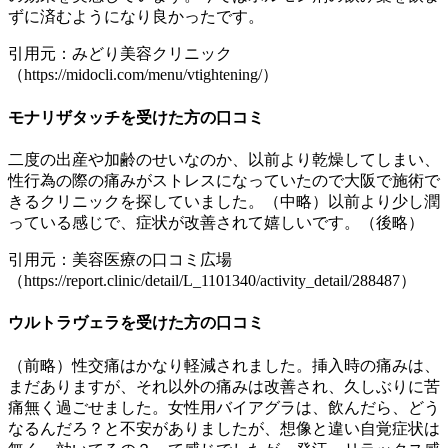
ずに済むようになり良かったです。
引用元：みどり美容クリニック
（https://midocli.com/menu/vtightening/）
モナリザタッチを受けた方の口コミ
二度の出産や加齢のせいなのか、以前より乾燥してしまい、
性行為の際の痛みがストレスになっていたので大阪で施術で
きるクリニックを探していました。（中略）以前より少し潤
っている感じで、症状が改善されて嬉しいです。（後略）
引用元：美容医療の口コミ広場
（https://report.clinic/detail/L_1101340/activity_detail/288487）
ウルトラヴェラを受けた方の口コミ
（前略）性交痛はかなり軽減されました。挿入時の痛みは、
まだありますが、それ以外の痛みは改善され、久しぶりに苦
痛無く過ごせました。女性用バイアグラは、飲んだら、どう
なるんだろ？と不安がありましたが、想像と違い自覚症状は