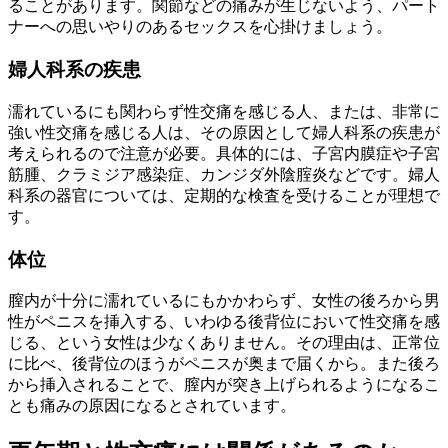
ることがあります。関節などの痛みが生じないよう、パート
ナーへの思いやりのあるセックスを心掛けましょう。
婦人科系の疾患
濡れているにも関わらず性交痛を感じる人、または、非常に
強い性交痛を感じる人は、その原因として婦人科系の疾患が
考えられるので注意が必要。具体的には、子宮内膜症や子宮
筋腫、クラミジア感染症、カンジダ外陰腟炎などです。婦人
科系の器官については、定期的な検査を受けることが理想で
す。
体位
膣内が十分に濡れているにもかかわらず、女性の後ろから男
性がペニスを挿入する、いわゆる後背位において性交痛を感
じる、という女性は少なくありません。その理由は、正常位
に比べ、後背位のほうがペニスが奥まで届くから。また後ろ
から挿入されることで、膣内が突き上げられるようになるこ
とも痛みの原因になるとされています。