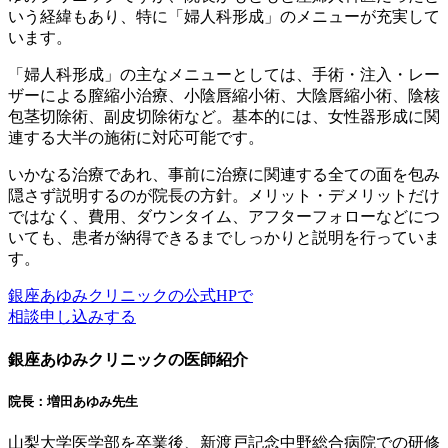
いう経緯もあり、特に「婦人科形成」のメニューが充実して
います。
「婦人科形成」の主なメニューとしては、手術・注入・レー
ザーによる膣縮小治療、小陰唇縮小術、大陰唇縮小術、陰核
包茎切除術、副皮切除術など。基本的には、女性器形成に関
連する大半の施術に対応可能です。
いかなる治療であれ、事前に治療に関連する全ての面を包み
隠さず説明するのが院長の方針。メリット・デメリットだけ
ではなく、費用、ダウンタイム、アフターフォローなどにつ
いても、患者が納得できるまでしっかりと説明を行っていま
す。
銀座あゆみクリニックの公式HPで
相談申し込みする
銀座あゆみクリニックの医師紹介
院長：増田あゆみ先生
山梨大学医学部を卒業後、新渡戸記念中野総合病院での研修