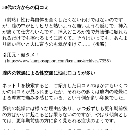
50代の方からの口コミ
（前略）性行為自体を全くしたくないわけではないのです
が、膣の中がヒリヒリと熱いような痛いような感じで、挿入
が痛くて仕方ないんです。挿入どころか指で外陰部に触れら
れるだけでも擦れるように痛くて。そうはいっても、あんま
り痛い痛いと夫に言うのも気が引けて……（後略）
引用元：健タメ！
（https://www.kamposupport.com/kentame/archives/7955）
膣内の乾燥による性交痛に悩む口コミが多い
ネット上を検索すると、ご紹介した口コミのほかにもいくつ
かの口コミが見られましたが、それらの多くは膣内の乾燥に
よる摩擦で痛みを感じている、という例が多い印象でした。
膣内の乾燥には様々な理由があり、かつ必ずしも更年期前後
の方ばかりに起こるとは限らないのですが、やはり傾向とし
ては、更年期前後の方に多く見られる症状のようです。