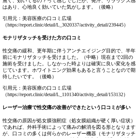
無く、効いてるの？って感じでしたが、発汗、リラックス感
はあり、心地良く効いていた気がします。（後略）
引用元：美容医療の口コミ広場
（https://report.clinic/detail/L_3020337/activity_detail/239445）
モナリザタッチを受けた方の口コミ
性交痛の緩和、更年期に伴うアンチエイジング目的で、半年
前にモナリザタッチを受けました。（中略）現在まで2回の
施術を受けました。しなかった時よりは確実に良い変化を感
じています。ホワイトニング効果もあると言うことなので期
待したいです。（後略）
引用元：美容医療の口コミ広場
（https://report.clinic/detail/L_1101340/activity_detail/153132）
レーザー治療で性交痛の改善ができたという口コミが多い
性交痛の原因が処女膜強靭症（処女膜組織が硬く厚い症状）
であれば、外科手術によって痛みの解消を図る形となります
が、口コミの多くは何らかのレーザー機器（モナリザタッチ