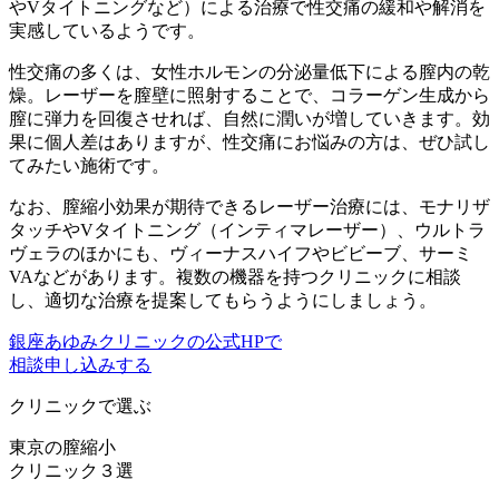
やVタイトニングなど）による治療で性交痛の緩和や解消を
実感しているようです。
性交痛の多くは、女性ホルモンの分泌量低下による膣内の乾
燥。レーザーを膣壁に照射することで、コラーゲン生成から
膣に弾力を回復させれば、自然に潤いが増していきます。効
果に個人差はありますが、性交痛にお悩みの方は、ぜひ試し
てみたい施術です。
なお、膣縮小効果が期待できるレーザー治療には、モナリザ
タッチやVタイトニング（インティマレーザー）、ウルトラ
ヴェラのほかにも、ヴィーナスハイフやビビーブ、サーミ
VAなどがあります。複数の機器を持つクリニックに相談
し、適切な治療を提案してもらうようにしましょう。
銀座あゆみクリニックの公式HPで
相談申し込みする
クリニックで選ぶ
東京の膣縮小
クリニック
３選