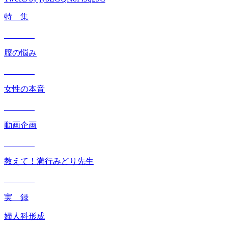
特 集
膣の悩み
女性の本音
動画企画
教えて！満行みどり先生
実 録
婦人科形成