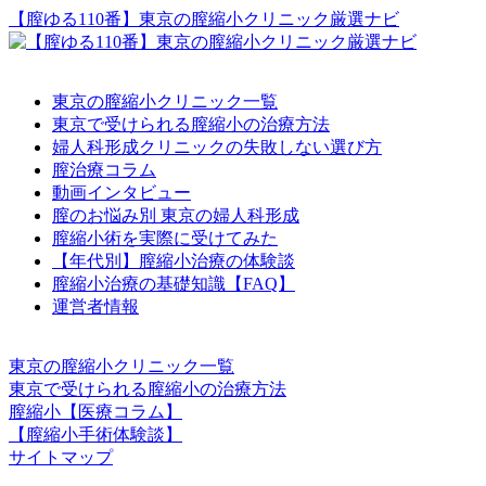
【膣ゆる110番】東京の膣縮小クリニック厳選ナビ
東京の膣縮小クリニック一覧
東京で受けられる膣縮小の治療方法
婦人科形成クリニックの失敗しない選び方
膣治療コラム
動画インタビュー
膣のお悩み別 東京の婦人科形成
膣縮小術を実際に受けてみた
【年代別】膣縮小治療の体験談
膣縮小治療の基礎知識【FAQ】
運営者情報
東京の膣縮小クリニック一覧
東京で受けられる膣縮小の治療方法
膣縮小【医療コラム】
【膣縮小手術体験談】
サイトマップ