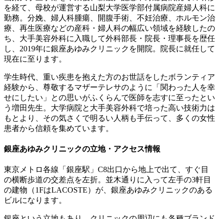
を経て、母校が運営する山梨大学医学部付属病院産婦人科に
勤務。分娩、婦人科腫瘍、開腹手術、不妊治療、ホルモン治
療、再生医療などの産科・婦人科の幅広い領域を経験したの
ち、大手美容外科に入職して外科部長・院長・理事長を歴任
し、2019年に銀座あゆみクリニックを開院。院長に就任して
現在に至ります。
学生時代、重い疾患を抱えた方のお世話をしたボランティア
経験から、尊敬するマザーテレサのように「関わった人を幸
せにしたい」との思いがふくらんで医師を志すに至ったとい
う増田先生。大学病院と大手美容外科で培った高い技術力は
もとより、その気さくで明るい人柄も手伝って、多くの女性
患者から信頼を集めています。
銀座あゆみクリニックの立地・アクセス情報
東京メトロ各線「銀座駅」C8出口から地上で出て、すぐ目
の横断歩道の交差点を左折。並木通りに入って左手の3軒目
の建物（1FはLACOSTE）が、銀座あゆみクリニックのある
ビルになります。
銀座という立地もあり、クリニックの周辺にも各種ブランド