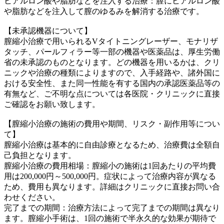
ヒアルロン酸や脂肪などを注入する治療：膣にヒアルロン酸
や脂肪などを注入して膣のゆるみを解消する治療です。
【未承認機器について】
膣縮小治療で用いられるVタイトニングレーザー、モナリザ
タッチ、パールフィラー等一部の機器や医薬品は、厚生労働
省の未承認のものとなります。どの機器を用いるかは、クリ
ニックや治療の種類によりますので、入手経路や、諸外国に
おける安全性、また同一性能を有する国内の承認医薬品等の
有無など、ご不明な点については各医院・クリニックに直接
ご確認をお願い致します。
【膣縮小治療の施術の費用や期間、リスク・副作用等につい
て】
膣縮小治療は基本的に自由診療となるため、治療費は全額自
己負担となります。
膣縮小治療の費用相場：膣縮小の施術は1回あたりの平均費
用は200,000円～500,000円。症状によって治療内容が異なる
ため、費用も異なります。詳細はクリニックに直接お問い合
わせください。
完了までの期間：治療方法によって完了までの期間は異なり
ます。膣縮小手術は、1回の施術で半永久的な効果が期待で