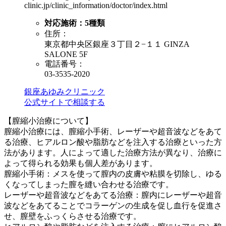
clinic.jp/clinic_information/doctor/index.html
対応施術：
5
種類
住所：
東京都中央区銀座３丁目２−１１ GINZA
SALONE 5F
電話番号：
03-3535-2020
銀座あゆみクリニック
公式サイトで相談する
【膣縮小治療について】
膣縮小治療には、膣縮小手術、レーザーや超音波などをあて
る治療、ヒアルロン酸や脂肪などを注入する治療といった方
法があります。人によって適した治療方法が異なり、治療に
よって得られる効果も個人差があります。
膣縮小手術：メスを使って膣内の皮膚や粘膜を切除し、ゆる
くなってしまった膣を縫い合わせる治療です。
レーザーや超音波などをあてる治療：膣内にレーザーや超音
波などをあてることでコラーゲンの生成を促し血行を促進さ
せ、膣壁をふっくらさせる治療です。