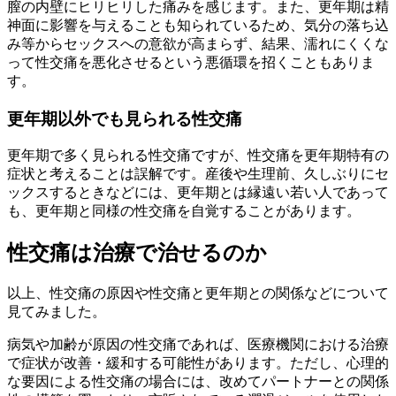
膣の内壁にヒリヒリした痛みを感じます。また、更年期は精
神面に影響を与えることも知られているため、気分の落ち込
み等からセックスへの意欲が高まらず、結果、濡れにくくな
って性交痛を悪化させるという悪循環を招くこともありま
す。
更年期以外でも見られる性交痛
更年期で多く見られる性交痛ですが、性交痛を更年期特有の
症状と考えることは誤解です。産後や生理前、久しぶりにセ
ックスするときなどには、更年期とは縁遠い若い人であって
も、更年期と同様の性交痛を自覚することがあります。
性交痛は治療で治せるのか
以上、性交痛の原因や性交痛と更年期との関係などについて
見てみました。
病気や加齢が原因の性交痛であれば、医療機関における治療
で症状が改善・緩和する可能性があります。ただし、心理的
な要因による性交痛の場合には、改めてパートナーとの関係