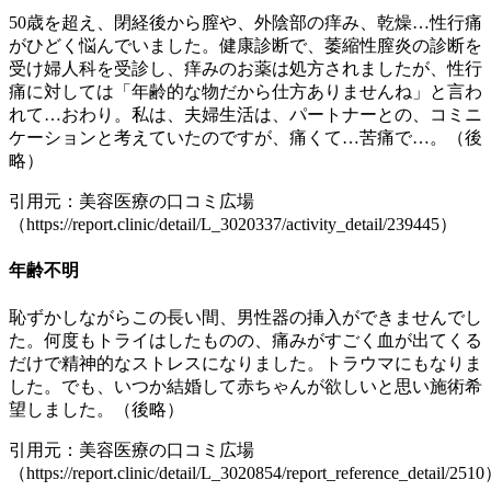
50歳を超え、閉経後から膣や、外陰部の痒み、乾燥…性行痛
がひどく悩んでいました。健康診断で、萎縮性膣炎の診断を
受け婦人科を受診し、痒みのお薬は処方されましたが、性行
痛に対しては「年齢的な物だから仕方ありませんね」と言わ
れて…おわり。私は、夫婦生活は、パートナーとの、コミニ
ケーションと考えていたのですが、痛くて…苦痛で…。（後
略）
引用元：美容医療の口コミ広場
（https://report.clinic/detail/L_3020337/activity_detail/239445）
年齢不明
恥ずかしながらこの長い間、男性器の挿入ができませんでし
た。何度もトライはしたものの、痛みがすごく血が出てくる
だけで精神的なストレスになりました。トラウマにもなりま
した。でも、いつか結婚して赤ちゃんが欲しいと思い施術希
望しました。（後略）
引用元：美容医療の口コミ広場
（https://report.clinic/detail/L_3020854/report_reference_detail/251