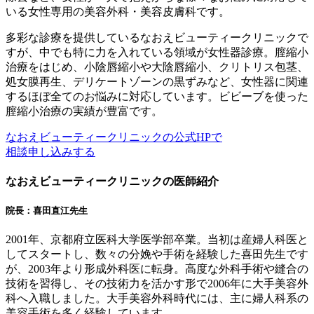
いる女性専用の美容外科・美容皮膚科です。
多彩な診療を提供しているなおえビューティークリニックで
すが、中でも特に力を入れている領域が女性器診療。膣縮小
治療をはじめ、小陰唇縮小や大陰唇縮小、クリトリス包茎、
処女膜再生、デリケートゾーンの黒ずみなど、女性器に関連
するほぼ全てのお悩みに対応しています。ビビーブを使った
膣縮小治療の実績が豊富です。
なおえビューティークリニックの公式HPで
相談申し込みする
なおえビューティークリニックの医師紹介
院長：喜田直江先生
2001年、京都府立医科大学医学部卒業。当初は産婦人科医と
してスタートし、数々の分娩や手術を経験した喜田先生です
が、2003年より形成外科医に転身。高度な外科手術や縫合の
技術を習得し、その技術力を活かす形で2006年に大手美容外
科へ入職しました。大手美容外科時代には、主に婦人科系の
美容手術を多く経験しています。