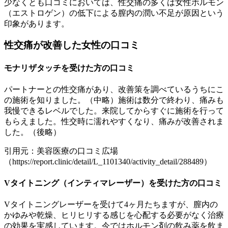
少なくとも口コミにおいては、性交痛の多くは女性ホルモン
（エストロゲン）の低下による膣内の潤い不足が原因という
印象があります。
性交痛が改善した女性の口コミ
モナリザタッチを受けた方の口コミ
パートナーとの性交痛があり、改善策を調べているうちにこ
の施術を知りました。（中略）施術は数分で終わり、痛みも
我慢できるレベルでした。来院してからすぐに施術を行って
もらえました。性交時に濡れやすくなり、痛みが改善されま
した。（後略）
引用元：美容医療の口コミ広場
（https://report.clinic/detail/L_1101340/activity_detail/288489）
Vタイトニング（インティマレーザー）を受けた方の口コミ
Vタイトニングレーザーを受けて4ヶ月たちますが、膣内の
かゆみや乾燥、ヒリヒリする感じを心配する必要がなく治療
の効果を実感しています。今ではホルモン剤の飲み薬を飲ま