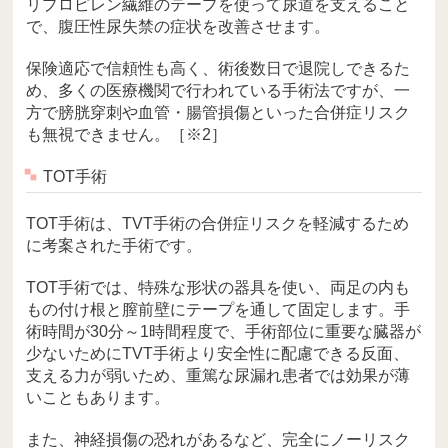
リプロピレン繊維のテープを使って尿道を支えること
で、腹圧性尿失禁の症状を改善させます。
保険適応で信頼性も高く、術後数日で退院しできるた
め、多くの医療機関で行われている手術法ですが、一
方で膀胱穿刺や血管・腸管損傷といった合併症リスク
も無視できません。［※2］
TOT手術
TOT手術は、TVT手術の合併症リスクを軽減するため
に考案された手術です。
TOT手術では、特殊な形状の器具を使い、両足の内も
もの付け根と膣前壁にテープを通して固定します。手
術時間が30分～1時間程度で、手術部位に重要な臓器が
少ないためにTVT手術より安全性に配慮できる反面、
支える力が弱いため、重篤な尿漏れ患者では効果が薄
いこともあります。
また、神経損傷の恐れがあるなど、完全にノーリスク