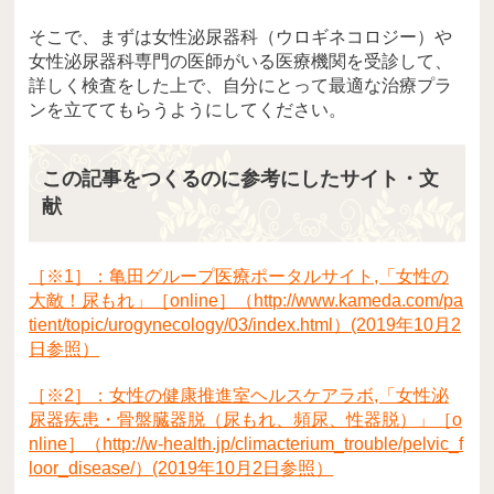
そこで、まずは女性泌尿器科（ウロギネコロジー）や
女性泌尿器科専門の医師がいる医療機関を受診して、
詳しく検査をした上で、自分にとって最適な治療プラ
ンを立ててもらうようにしてください。
この記事をつくるのに参考にしたサイト・文
献
［※1］：亀田グループ医療ポータルサイト,「女性の
大敵！尿もれ」［online］（http://www.kameda.com/pa
tient/topic/urogynecology/03/index.html）(2019年10月2
日参照）
［※2］：女性の健康推進室ヘルスケアラボ,「女性泌
尿器疾患・骨盤臓器脱（尿もれ、頻尿、性器脱）」［o
nline］（http://w-health.jp/climacterium_trouble/pelvic_f
loor_disease/）(2019年10月2日参照）