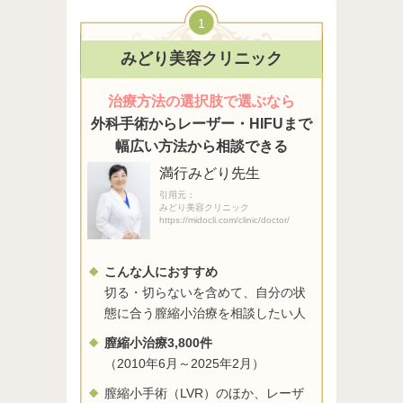
1
みどり美容クリニック
治療方法の選択肢で選ぶなら
外科手術からレーザー・HIFUまで
幅広い方法から相談できる
満行みどり先生
引用元：
みどり美容クリニック
https://midocli.com/clinic/doctor/
こんな人におすすめ
切る・切らないを含めて、自分の状
態に合う膣縮小治療を相談したい人
膣縮小治療3,800件
（2010年6月～2025年2月）
膣縮小手術（LVR）のほか、レーザ