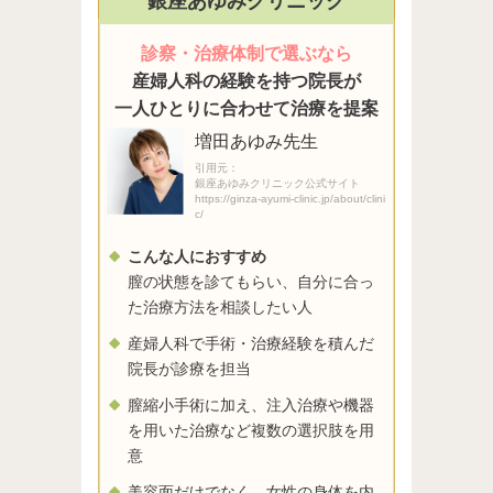
銀座あゆみクリニック
診察・治療体制で選ぶなら
産婦人科の経験を持つ院長が
一人ひとりに合わせて治療を提案
増田あゆみ先生
引用元：
銀座あゆみクリニック公式サイト
https://ginza-ayumi-clinic.jp/about/clini
c/
こんな人におすすめ
膣の状態を診てもらい、自分に合っ
た治療方法を相談したい人
産婦人科で手術・治療経験を積んだ
院長が診療を担当
膣縮小手術に加え、注入治療や機器
を用いた治療など複数の選択肢を用
意
美容面だけでなく、女性の身体を内