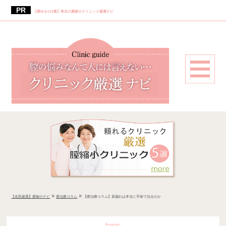
【膣ゆる110番】東京の膣縮小クリニック厳選ナビ
»
»
【名医厳選】膣縮小ナビ
膣治療コラム
【膣治療コラム】尿漏れは本当に手術で治るのか