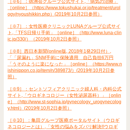
［※6］：徳洲会グループ公式サイト,「病気の治療」
［online］（https://www.tokushukai.or.jp/treatment/urol
ogy/nyoushikkin.php）(2019年10月2日参照）
［※7］：女性医療クリニックLUNAグループ公式サイ
ト,「TFS日帰り手術」［online］（http://www.luna-clin
ic.jp/330/）（2019年10月2日参照）
［※8］西日本新聞(online版, 2018年1発29日付）,
「「尿漏れ」SNM手術に保険適用 自己負担6万円
「うそのように楽になった」［online］（https://www.n
ishinippon.co.jp/item/n/389873/）(2019年10月2日参
照）
［※9］：セントソフィアクリニック婦人科・内科公式
サイト,「ウロギネコロジー（女性泌尿器科）」［onlin
e］（http://www.st-sophia.jp/gynecology_urogynecolog
y.html）(2019年10月2日参照）
［※10］：亀田グループ医療ポータルサイト（ウロギ
ネコロジーとは）,「女性の悩みをズバリ解決!!ウロギ