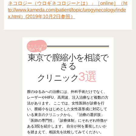
ネコロジー（ウロギネコロジーとは）」［online］（ht
tp://www.kameda.com/patient/topic/urogynecology/inde
x.html）(2019年10月2日参照）
クリニックの
強みで選ぶ
東京で膣縮小を相談で
きる
3選
クリニック
膣のゆるみへの治療には、外科手術だけでなく、
レーザーやHIFU、高周波、注入治療など複数の方
法があります。 ここでは、女性医師が診療を行
い、膣縮小をはじめとした女性器形成に対応して
いる東京のクリニックから、 「治療の選択肢」
「医師の専門性」「診療体制」にそれぞれ特徴が
ある3院を紹介します。 自分が何を重視したいか
を踏まえて、相談先を比較してみてください。