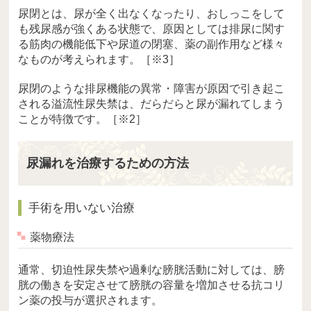
尿閉とは、尿が全く出なくなったり、おしっこをして
も残尿感が強くある状態で、原因としては排尿に関す
る筋肉の機能低下や尿道の閉塞、薬の副作用など様々
なものが考えられます。［※3］
尿閉のような排尿機能の異常・障害が原因で引き起こ
される溢流性尿失禁は、だらだらと尿が漏れてしまう
ことが特徴です。［※2］
尿漏れを治療するための方法
手術を用いない治療
薬物療法
通常、切迫性尿失禁や過剰な膀胱活動に対しては、膀
胱の働きを安定させて膀胱の容量を増加させる抗コリ
ン薬の投与が選択されます。