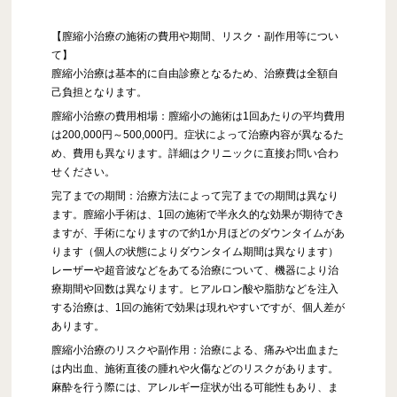
【膣縮小治療の施術の費用や期間、リスク・副作用等につい
て】
膣縮小治療は基本的に自由診療となるため、治療費は全額自
己負担となります。
膣縮小治療の費用相場：膣縮小の施術は1回あたりの平均費用
は200,000円～500,000円。症状によって治療内容が異なるた
め、費用も異なります。詳細はクリニックに直接お問い合わ
せください。
完了までの期間：治療方法によって完了までの期間は異なり
ます。膣縮小手術は、1回の施術で半永久的な効果が期待でき
ますが、手術になりますので約1か月ほどのダウンタイムがあ
ります（個人の状態によりダウンタイム期間は異なります）
レーザーや超音波などをあてる治療について、機器により治
療期間や回数は異なります。ヒアルロン酸や脂肪などを注入
する治療は、1回の施術で効果は現れやすいですが、個人差が
あります。
膣縮小治療のリスクや副作用：治療による、痛みや出血また
は内出血、施術直後の腫れや火傷などのリスクがあります。
麻酔を行う際には、アレルギー症状が出る可能性もあり、ま