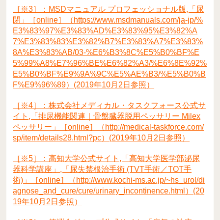
［※3］：MSDマニュアル プロフェッショナル版,「尿
閉」［online］（https://www.msdmanuals.com/ja-jp/%
E3%83%97%E3%83%AD%E3%83%95%E3%82%A
7%E3%83%83%E3%82%B7%E3%83%A7%E3%83%
8A%E3%83%AB/03-%E6%B3%8C%E5%B0%BF%E
5%99%A8%E7%96%BE%E6%82%A3/%E6%8E%92%
E5%B0%BF%E9%9A%9C%E5%AE%B3/%E5%B0%B
F%E9%96%89）(2019年10月2日参照）
［※4］：株式会社メディカル・タスクフォース公式サ
イト,「排尿機能関連｜骨盤臓器脱用ペッサリー Milex
ペッサリー」［online］（http://medical-taskforce.com/
sp/item/details28.html?pc）(2019年10月2日参照）
［※5］：高知大学公式サイト,「高知大学医学部泌尿
器科学講座」,「尿失禁根治手術 (TVT手術／TOT手
術)」［online］（http://www.kochi-ms.ac.jp/~hs_urol/di
agnose_and_cure/cure/urinary_incontinence.html）(20
19年10月2日参照）