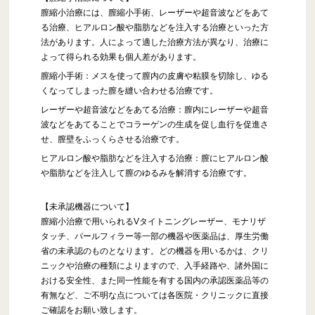
膣縮小治療には、膣縮小手術、レーザーや超音波などをあて
る治療、ヒアルロン酸や脂肪などを注入する治療といった方
法があります。人によって適した治療方法が異なり、治療に
よって得られる効果も個人差があります。
膣縮小手術：メスを使って膣内の皮膚や粘膜を切除し、ゆる
くなってしまった膣を縫い合わせる治療です。
レーザーや超音波などをあてる治療：膣内にレーザーや超音
波などをあてることでコラーゲンの生成を促し血行を促進さ
せ、膣壁をふっくらさせる治療です。
ヒアルロン酸や脂肪などを注入する治療：膣にヒアルロン酸
や脂肪などを注入して膣のゆるみを解消する治療です。
【未承認機器について】
膣縮小治療で用いられるVタイトニングレーザー、モナリザ
タッチ、パールフィラー等一部の機器や医薬品は、厚生労働
省の未承認のものとなります。どの機器を用いるかは、クリ
ニックや治療の種類によりますので、入手経路や、諸外国に
おける安全性、また同一性能を有する国内の承認医薬品等の
有無など、ご不明な点については各医院・クリニックに直接
ご確認をお願い致します。