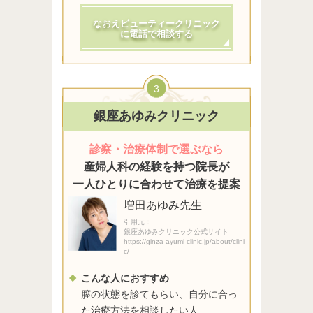
なおえビューティークリニック
に電話で相談する
3
銀座あゆみクリニック
診察・治療体制で選ぶなら
産婦人科の経験を持つ院長が
一人ひとりに合わせて治療を提案
増田あゆみ先生
引用元：
銀座あゆみクリニック公式サイト
https://ginza-ayumi-clinic.jp/about/clini
c/
こんな人におすすめ
膣の状態を診てもらい、自分に合っ
た治療方法を相談したい人