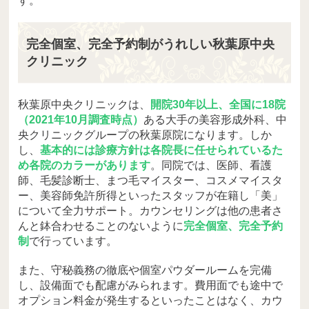
す。
完全個室、完全予約制がうれしい秋葉原中央
クリニック
秋葉原中央クリニックは、
開院30年以上、全国に18院
（2021年10月調査時点）
ある大手の美容形成外科、中
央クリニックグループの秋葉原院になります。しか
し、
基本的には診療方針は各院長に任せられているた
め各院のカラーがあります
。同院では、医師、看護
師、毛髪診断士、まつ毛マイスター、コスメマイスタ
ー、美容師免許所得といったスタッフが在籍し「美」
について全力サポート。カウンセリングは他の患者さ
んと鉢合わせることのないように
完全個室、完全予約
制
で行っています。
また、守秘義務の徹底や個室パウダールームを完備
し、設備面でも配慮がみられます。費用面でも途中で
オプション料金が発生するといったことはなく、カウ