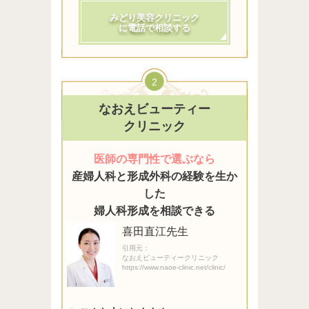
みどり美容クリニック
に電話で相談する
2
なおえビューティー
クリニック
医師の専門性で選ぶなら
産婦人科と形成外科の経験を生か
した
婦人科形成を相談できる
喜田直江先生
引用元：
なおえビューティークリニック
https://www.naoe-clinic.net/clinic/