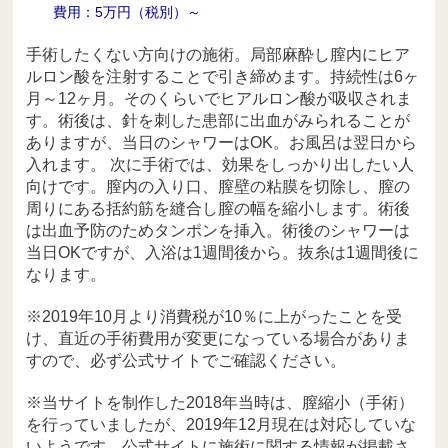
費用：5万円（税別）～
手術したくない方向けの施術。局部麻酔し膣内にヒア
ルロン酸を注射することで引き締めます。持続性は6ヶ
月～12ヶ月。そのくらいでヒアルロン酸が吸収されま
す。術後は、針を刺した患部に出血がみられることが
ありますが、当日のシャワーはOK。お風呂は翌日から
入れます。 次に手術では、効果をしっかり出したい人
向けです。膣内の入り口、膣壁の粘膜を切除し、膣の
周りにある括約筋を縫合し膣の幅を縮小します。術後
は出血予防のためタンポンを挿入。術後のシャワーは
当日OKですが、入浴は1週間後から。抜糸は1週間後に
なります。
※2019年10月より消費税が10％に上がったことを受
け、直近の手術費用が変更になっている場合がありま
すので、必ず公式サイトでご確認ください。
※当サイトを制作した2018年当時は、膣縮小（手術）
を行っていましたが、2019年12月現在は対応していな
いようです。公式サイトに施術に関する情報が掲載さ