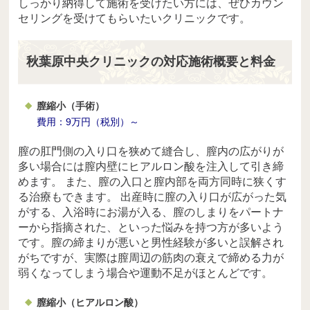
しっかり納得して施術を受けたい方には、ぜひカウン
セリングを受けてもらいたいクリニックです。
秋葉原中央クリニックの対応施術概要と料金
膣縮小（手術）
費用：9万円（税別）～
膣の肛門側の入り口を狭めて縫合し、膣内の広がりが
多い場合には膣内壁にヒアルロン酸を注入して引き締
めます。 また、膣の入口と膣内部を両方同時に狭くす
る治療もできます。 出産時に膣の入り口が広がった気
がする、入浴時にお湯が入る、膣のしまりをパートナ
ーから指摘された、といった悩みを持つ方が多いよう
です。膣の締まりが悪いと男性経験が多いと誤解され
がちですが、実際は膣周辺の筋肉の衰えで締める力が
弱くなってしまう場合や運動不足がほとんどです。
膣縮小（ヒアルロン酸）