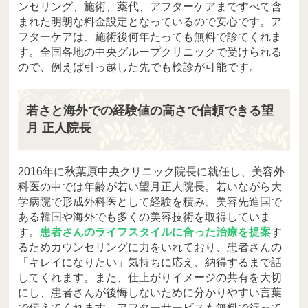
ンセリング、施術、薬代、アフターケアまですべて含
まれた明朗な料金設定となっているので安心です。ア
フターケアは、施術後何年たっても無料で診てくれま
す。全国各地の中央グループクリニックで受けられる
ので、例えば引っ越した先でも検診が可能です。
若さと海外での経験値の高さで信頼できる望
月 正人院長
2016年に秋葉原中央クリニック院長に就任し、美容外
科医の中では年齢が若い望月正人院長。若いながら大
学病院で形成外科医として経験を積み、美容先進国で
ある韓国や海外でも多くの美容技術を取得していま
す。
患者さんのライフスタイルに合った治療を提案
す
るためカウンセリングに力をいれており、患者さんの
「キレイになりたい」気持ちに応え、納得するまで話
してくれます。また、仕上がりイメージの共有を大切
にし、患者さんが後悔しないために分かりやすい言葉
で伝えてくれます。アフターサービスも無料で行って