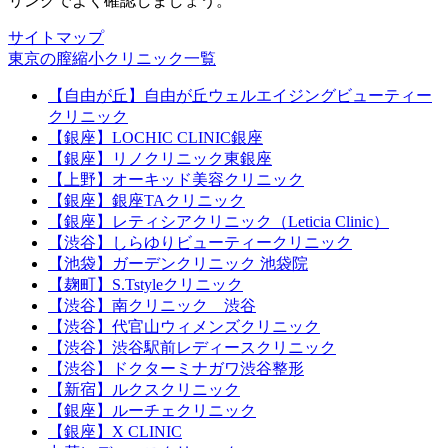
リングでよく確認しましょう。
サイトマップ
東京の膣縮小クリニック一覧
【自由が丘】自由が丘ウェルエイジングビューティー
クリニック
【銀座】LOCHIC CLINIC銀座
【銀座】リノクリニック東銀座
【上野】オーキッド美容クリニック
【銀座】銀座TAクリニック
【銀座】レティシアクリニック（Leticia Clinic）
【渋谷】しらゆりビューティークリニック
【池袋】ガーデンクリニック 池袋院
【麹町】S.Tstyleクリニック
【渋谷】南クリニック 渋谷
【渋谷】代官山ウィメンズクリニック
【渋谷】渋谷駅前レディースクリニック
【渋谷】ドクターミナガワ渋谷整形
【新宿】ルクスクリニック
【銀座】ルーチェクリニック
【銀座】X CLINIC