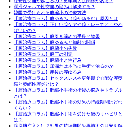
なぜ性交痛が起こるの？更年期とは関係がある？
潤滑ジェルで性交痛の悩みは解決する？
韓国で受けられる膣縮小の治療方法
【膣治療コラム】膣ゆるみ（膣がゆるむ）原因とは
【膣治療コラム】正しい膣ケアや膣トレってどうやれ
ばいいの？
【膣治療コラム】膣引き締めの手段と効果
【膣治療コラム】膣ゆるみと加齢の関係
【膣治療コラム】膣縮小の失敗
【膣治療コラム】膣圧の測定
【膣治療コラム】膣縮小と性行為
【膣治療コラム】尿漏れは本当に手術で治るのか
【膣治療コラム】産後の膣ゆるみ
【膣治療コラム】セックスレスや更年期で心配な膣萎
縮と萎縮性膣炎とは？
【膣治療コラム】膣縮小手術の術後の悩みやトラブル
とは？
【膣治療コラム】膣縮小手術の効果の持続期間はどれ
くらい？
【膣治療コラム】膣縮小手術を受けた後のリハビリと
は？
膣脂肪注入とは？効果の持続期間や再施術の目安を解