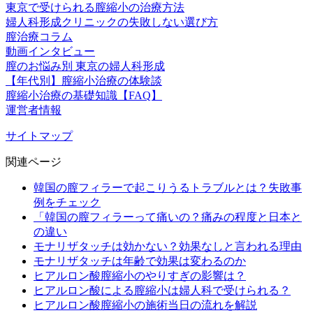
東京で受けられる膣縮小の治療方法
婦人科形成クリニックの失敗しない選び方
膣治療コラム
動画インタビュー
膣のお悩み別 東京の婦人科形成
【年代別】膣縮小治療の体験談
膣縮小治療の基礎知識【FAQ】
運営者情報
サイトマップ
関連ページ
韓国の膣フィラーで起こりうるトラブルとは？失敗事
例をチェック
「韓国の膣フィラーって痛いの？痛みの程度と日本と
の違い
モナリザタッチは効かない？効果なしと言われる理由
モナリザタッチは年齢で効果は変わるのか
ヒアルロン酸膣縮小のやりすぎの影響は？
ヒアルロン酸による膣縮小は婦人科で受けられる？
ヒアルロン酸膣縮小の施術当日の流れを解説