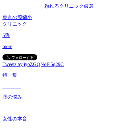
頼れるクリニック
厳選
東京の膣縮小
クリニック
5
選
more
Tweets by jyoZGQNoFl5q29C
特 集
膣の悩み
女性の本音