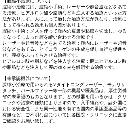
【膣縮小治療について】
膣縮小治療には、膣縮小手術、レーザーや超音波などをあて
る治療、ヒアルロン酸や脂肪などを注入する治療といった方
法があります。人によって適した治療方法が異なり、治療に
よって得られる効果も個人差があります。
膣縮小手術：メスを使って膣内の皮膚や粘膜を切除し、ゆる
くなってしまった膣を縫い合わせる治療です。
レーザーや超音波などをあてる治療：膣内にレーザーや超音
波などをあてることでコラーゲンの生成を促し血行を促進さ
せ、膣壁をふっくらさせる治療です。
ヒアルロン酸や脂肪などを注入する治療：膣にヒアルロン酸
や脂肪などを注入して膣のゆるみを解消する治療です。
【未承認機器について】
膣縮小治療で用いられるVタイトニングレーザー、モナリザ
タッチ、パールフィラー等一部の機器や医薬品は、厚生労働
省の未承認のものとなります。どの機器を用いるかは、クリ
ニックや治療の種類によりますので、入手経路や、諸外国に
おける安全性、また同一性能を有する国内の承認医薬品等の
有無など、ご不明な点については各医院・クリニックに直接
ご確認をお願い致します。