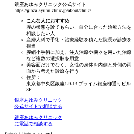
銀座あゆみクリニック公式サイト
https://ginza-ayumi-clinic.jp/about/clinic/
こんな人におすすめ
膣の状態を診てもらい、自分に合った治療方法を
相談したい人
産婦人科で手術・治療経験を積んだ院長が診療を
担当
膣縮小手術に加え、注入治療や機器を用いた治療
など複数の選択肢を用意
美容面だけでなく、女性の身体を内側と外側の両
面から考えた診療を行う
住所：
東京都中央区銀座1-9-13 プライム銀座柳通りビル
8F
銀座あゆみクリニック
公式サイトで相談する
銀座あゆみクリニック
に電話で相談する