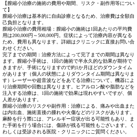
【膣縮小治療の施術の費用や期間、リスク・副作用等につい
て】
膣縮小治療は基本的に自由診療となるため、治療費は全額自
己負担となります。
膣縮小治療の費用相場：膣縮小の施術は1回あたりの平均費
用は200,000円～500,000円。症状によって治療内容が異なる
ため、費用も異なります。詳細はクリニックに直接お問い合
わせください。
完了までの期間：治療方法によって完了までの期間は異なり
ます。膣縮小手術は、1回の施術で半永久的な効果が期待で
きますが、手術になりますので約1か月ほどのダウンタイム
があります（個人の状態によりダウンタイム期間は異なりま
す）レーザーや超音波などをあてる治療について、機器によ
り治療期間や回数は異なります。ヒアルロン酸や脂肪などを
注入する治療は、1回の施術で効果は現れやすいですが、個
人差があります。
膣縮小治療のリスクや副作用：治療による、痛みや出血また
は内出血、施術直後の腫れや火傷などのリスクがあります。
麻酔を行う際には、アレルギー症状が出る可能性もあり、ま
た手術を行う場合には、傷跡が残る可能性もございます。く
わしくは受診される医院・クリニックにご質問ください。