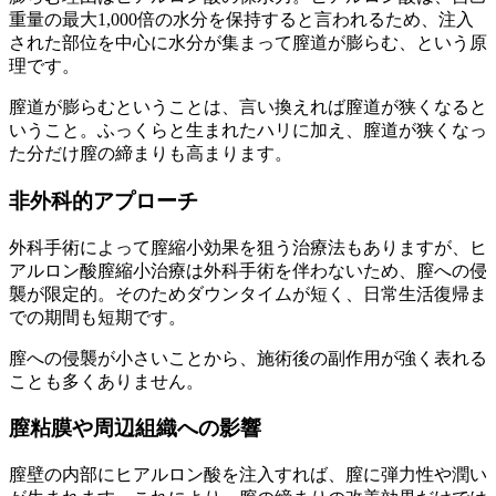
重量の最大1,000倍の水分を保持すると言われるため、注入
された部位を中心に水分が集まって膣道が膨らむ、という原
理です。
膣道が膨らむということは、言い換えれば膣道が狭くなると
いうこと。ふっくらと生まれたハリに加え、膣道が狭くなっ
た分だけ膣の締まりも高まります。
非外科的アプローチ
外科手術によって膣縮小効果を狙う治療法もありますが、ヒ
アルロン酸膣縮小治療は外科手術を伴わないため、膣への侵
襲が限定的。そのためダウンタイムが短く、日常生活復帰ま
での期間も短期です。
膣への侵襲が小さいことから、施術後の副作用が強く表れる
ことも多くありません。
膣粘膜や周辺組織への影響
膣壁の内部にヒアルロン酸を注入すれば、膣に弾力性や潤い