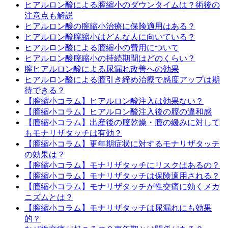
ヒアルロン酸による膣縮小のダウンタイムは？術後の
注意点も解説
ヒアルロン酸の膣縮小治療に保険適用はある？
ヒアルロン酸膣縮小はどんな人に向いている？
ヒアルロン酸による膣縮小の費用について
ヒアルロン酸膣縮小の持続期間はどのくらい？
膣ヒアルロン酸による尿漏れ改善への効果
ヒアルロン酸による膣引き締め治療で感度アップは期
待できる？
【膣縮小コラム】ヒアルロン酸注入は効果ない？
【膣縮小コラム】ヒアルロン酸注入後の膣の違和感
【膣縮小コラム】出産後の膣乾燥・膣の緩みに対して
もモナリザタッチは有効？
【膣縮小コラム】更年期症状に対するモナリザタッチ
の効果は？
【膣縮小コラム】モナリザタッチにリスクはあるの？
【膣縮小コラム】モナリザタッチは保険適用される？
【膣縮小コラム】モナリザタッチが性交痛に効くメカ
ニズムとは？
【膣縮小コラム】モナリザタッチは尿漏れにも効果
的？