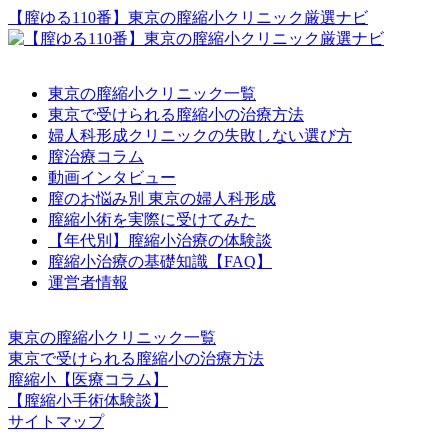
【膣ゆる110番】東京の膣縮小クリニック厳選ナビ
東京の膣縮小クリニック一覧
東京で受けられる膣縮小の治療方法
婦人科形成クリニックの失敗しない選び方
膣治療コラム
動画インタビュー
膣のお悩み別 東京の婦人科形成
膣縮小術を実際に受けてみた
【年代別】膣縮小治療の体験談
膣縮小治療の基礎知識【FAQ】
運営者情報
東京の膣縮小クリニック一覧
東京で受けられる膣縮小の治療方法
膣縮小【医療コラム】
【膣縮小手術体験談】
サイトマップ