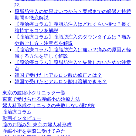
説
膣脂肪注入の効果はいつから？実感までの経過と持続
期間を徹底解説
【膣治療コラム】膣脂肪注入はどれくらい持つ？長く
維持するコツを解説
【膣治療コラム】膣脂肪注入のダウンタイムは？痛み
や過ごし方・注意点を解説
【膣治療コラム】膣脂肪注入は痛い？痛みの原因と軽
減する方法を詳しく解説
【膣治療コラム】膣脂肪注入で失敗しないための注意
点
韓国で受けたヒアルロン酸の修正とは？
韓国で受けたヒアルロン酸は溶解できる？
東京の膣縮小クリニック一覧
東京で受けられる膣縮小の治療方法
婦人科形成クリニックの失敗しない選び方
膣治療コラム
動画インタビュー
膣のお悩み別 東京の婦人科形成
膣縮小術を実際に受けてみた