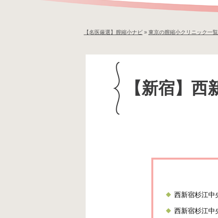
【名医厳選】膣縮小ナビ
»
東京の膣縮小クリニック一覧
【新宿】西
西新宿杉江中
西新宿杉江中