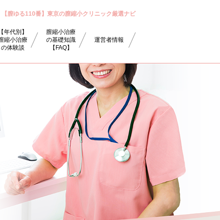
【膣ゆる110番】東京の膣縮小クリニック厳選ナビ
【年代別】
膣縮小治療
膣縮小治療
の基礎知識
運営者情報
の体験談
【FAQ】