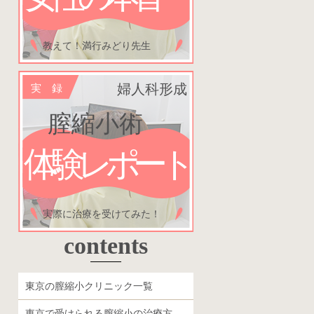
教えて！満行みどり先生
婦人科形成
実 録
膣縮小術
体験レポート
実際に治療を受けてみた！
contents
東京の膣縮小クリニック一覧
東京で受けられる膣縮小の治療方