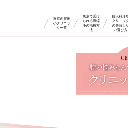
東京で受け
婦人科形
東京の膣縮
られる膣縮
クリニッ
小クリニッ
小の治療方
の失敗し
ク一覧
法
い選び方