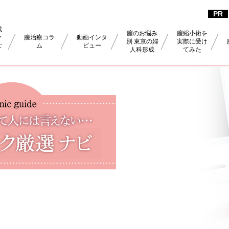
成
膣のお悩み
膣縮小術を
ク
膣治療コラ
動画インタ
別 東京の婦
実際に受け
な
ム
ビュー
人科形成
てみた