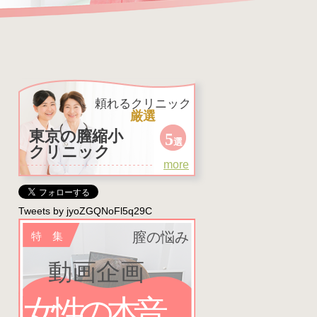
頼れるクリニック
厳選
東京の膣縮小
5
選
クリニック
more
Tweets by jyoZGQNoFl5q29C
膣の悩み
特 集
動画企画
女性の本音