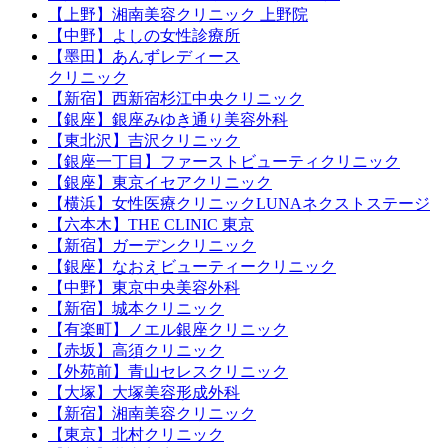
【上野】湘南美容クリニック 上野院
【中野】よしの女性診療所
【墨田】あんずレディース
クリニック
【新宿】西新宿杉江中央クリニック
【銀座】銀座みゆき通り美容外科
【東北沢】吉沢クリニック
【銀座一丁目】ファーストビューティクリニック
【銀座】東京イセアクリニック
【横浜】女性医療クリニックLUNAネクストステージ
【六本木】THE CLINIC 東京
【新宿】ガーデンクリニック
【銀座】なおえビューティークリニック
【中野】東京中央美容外科
【新宿】城本クリニック
【有楽町】ノエル銀座クリニック
【赤坂】高須クリニック
【外苑前】青山セレスクリニック
【大塚】大塚美容形成外科
【新宿】湘南美容クリニック
【東京】北村クリニック