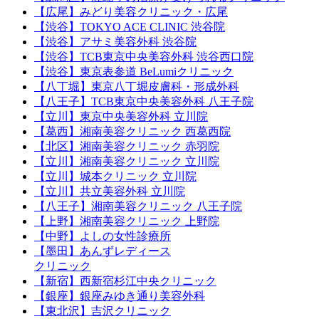
【広尾】みどり美容クリニック・広尾
【渋谷】TOKYO ACE CLINIC 渋谷院
【渋谷】アサミ美容外科 渋谷院
【渋谷】TCB東京中央美容外科 渋谷西口院
【渋谷】東京表参道 BeLumiクリニック
【八丁堀】東京八丁堀皮膚科・形成外科
【八王子】TCB東京中央美容外科 八王子院
【立川】東京中央美容外科 立川院
【葛西】湘南美容クリニック 西葛西院
【北区】湘南美容クリニック 赤羽院
【立川】湘南美容クリニック 立川院
【立川】城本クリニック 立川院
【立川】共立美容外科 立川院
【八王子】湘南美容クリニック 八王子院
【上野】湘南美容クリニック 上野院
【中野】よしの女性診療所
【墨田】あんずレディース
クリニック
【新宿】西新宿杉江中央クリニック
【銀座】銀座みゆき通り美容外科
【東北沢】吉沢クリニック