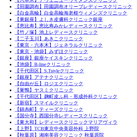
【六本木】アヴェニューウィメンズクリニック
【田園調布】田園調布オリーブレディースクリニック
【白金高輪】白金高輪海老根ウィメンズクリニック
【東銀座】よしき皮膚科クリニック銀座
【恵比寿】恵比寿みかレディースクリニック
【竹ノ塚】池上レディースクリニック
【二子玉川】あきこクリニック
【東京・六本木】ジェネラルクリニック
【東京・池袋】みずほクリニック
【銀座】銀座ケイスキンクリニック
【池袋】B-lineクリニック
【千代田区】S.Tstyleクリニック
【銀座】アテナクリニック
【自由が丘】ロジエクリニック
【巣鴨】ヤスミクリニック
【千代田区】麹町皮ふ科・形成外科クリニック
【新宿】スマイルクリニック
【錦糸町】ティーズクリニック
【国分寺】西国分寺レディースクリニック
【東大和】レディースクリニックマリアヴィラ
【上野】TCB東京中央美容外科 上野院
【秋葉原】湘南美容クリニック 秋葉原院