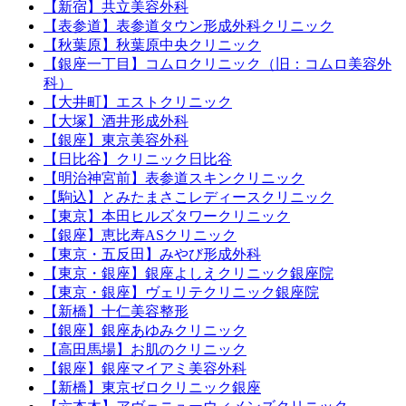
【新宿】共立美容外科
【表参道】表参道タウン形成外科クリニック
【秋葉原】秋葉原中央クリニック
【銀座一丁目】コムロクリニック（旧：コムロ美容外
科）
【大井町】エストクリニック
【大塚】酒井形成外科
【銀座】東京美容外科
【日比谷】クリニック日比谷
【明治神宮前】表参道スキンクリニック
【駒込】とみたまさこレディースクリニック
【東京】本田ヒルズタワークリニック
【銀座】恵比寿ASクリニック
【東京・五反田】みやび形成外科
【東京・銀座】銀座よしえクリニック銀座院
【東京・銀座】ヴェリテクリニック銀座院
【新橋】十仁美容整形
【銀座】銀座あゆみクリニック
【高田馬場】お肌のクリニック
【銀座】銀座マイアミ美容外科
【新橋】東京ゼロクリニック銀座