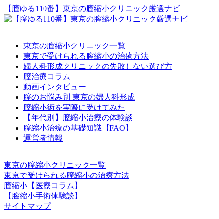
【膣ゆる110番】東京の膣縮小クリニック厳選ナビ
東京の膣縮小クリニック一覧
東京で受けられる膣縮小の治療方法
婦人科形成クリニックの失敗しない選び方
膣治療コラム
動画インタビュー
膣のお悩み別 東京の婦人科形成
膣縮小術を実際に受けてみた
【年代別】膣縮小治療の体験談
膣縮小治療の基礎知識【FAQ】
運営者情報
東京の膣縮小クリニック一覧
東京で受けられる膣縮小の治療方法
膣縮小【医療コラム】
【膣縮小手術体験談】
サイトマップ