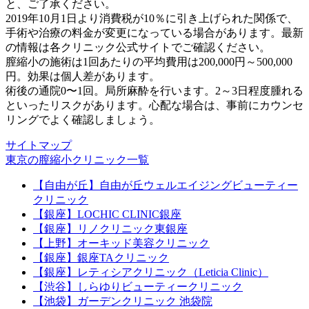
と、ご了承ください。
2019年10月1日より消費税が10％に引き上げられた関係で、
手術や治療の料金が変更になっている場合があります。最新
の情報は各クリニック公式サイトでご確認ください。
膣縮小の施術は1回あたりの平均費用は200,000円～500,000
円。効果は個人差があります。
術後の通院0〜1回。局所麻酔を行います。2～3日程度腫れる
といったリスクがあります。心配な場合は、事前にカウンセ
リングでよく確認しましょう。
サイトマップ
東京の膣縮小クリニック一覧
【自由が丘】自由が丘ウェルエイジングビューティー
クリニック
【銀座】LOCHIC CLINIC銀座
【銀座】リノクリニック東銀座
【上野】オーキッド美容クリニック
【銀座】銀座TAクリニック
【銀座】レティシアクリニック（Leticia Clinic）
【渋谷】しらゆりビューティークリニック
【池袋】ガーデンクリニック 池袋院