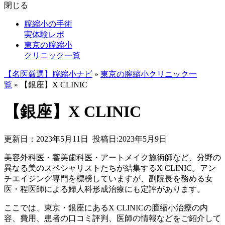
閉じる
膣縮小の手術
実体験レポ
東京の膣縮小
クリニック一覧
【名医厳選】膣縮小ナビ
»
東京の膣縮小クリニック一
覧
»
【銀座】X CLINIC
【銀座】X CLINIC
更新日：2023年5月11日
投稿日:2023年5月9日
美容外科医・審美歯科医・アートメイク施術師など、分野の
異なる美のスペシャリストたちが結集するX CLINIC。アン
チエイジング専門を標榜していますが、副院長を務める女
医・程医師による婦人科形成治療にも定評があります。
ここでは、東京・銀座にあるX CLINICの膣縮小治療の内
容、費用、患者の口コミ評判、医師の情報などをご紹介して