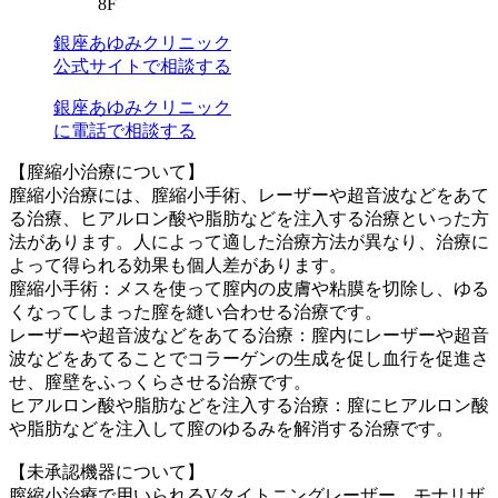
8F
銀座あゆみクリニック
公式サイトで相談する
銀座あゆみクリニック
に電話で相談する
【膣縮小治療について】
膣縮小治療には、膣縮小手術、レーザーや超音波などをあて
る治療、ヒアルロン酸や脂肪などを注入する治療といった方
法があります。人によって適した治療方法が異なり、治療に
よって得られる効果も個人差があります。
膣縮小手術：メスを使って膣内の皮膚や粘膜を切除し、ゆる
くなってしまった膣を縫い合わせる治療です。
レーザーや超音波などをあてる治療：膣内にレーザーや超音
波などをあてることでコラーゲンの生成を促し血行を促進さ
せ、膣壁をふっくらさせる治療です。
ヒアルロン酸や脂肪などを注入する治療：膣にヒアルロン酸
や脂肪などを注入して膣のゆるみを解消する治療です。
【未承認機器について】
膣縮小治療で用いられるVタイトニングレーザー、モナリザ