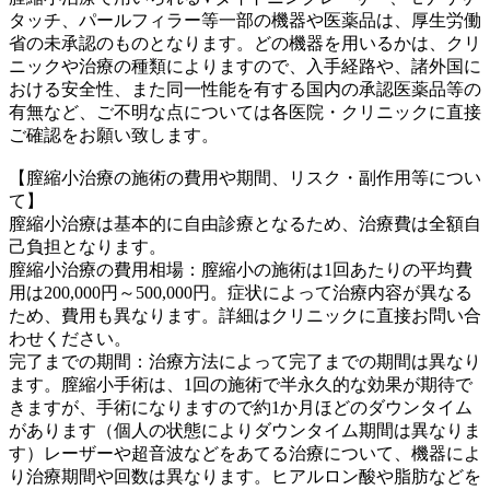
タッチ、パールフィラー等一部の機器や医薬品は、厚生労働
省の未承認のものとなります。どの機器を用いるかは、クリ
ニックや治療の種類によりますので、入手経路や、諸外国に
おける安全性、また同一性能を有する国内の承認医薬品等の
有無など、ご不明な点については各医院・クリニックに直接
ご確認をお願い致します。
【膣縮小治療の施術の費用や期間、リスク・副作用等につい
て】
膣縮小治療は基本的に自由診療となるため、治療費は全額自
己負担となります。
膣縮小治療の費用相場：膣縮小の施術は1回あたりの平均費
用は200,000円～500,000円。症状によって治療内容が異なる
ため、費用も異なります。詳細はクリニックに直接お問い合
わせください。
完了までの期間：治療方法によって完了までの期間は異なり
ます。膣縮小手術は、1回の施術で半永久的な効果が期待で
きますが、手術になりますので約1か月ほどのダウンタイム
があります（個人の状態によりダウンタイム期間は異なりま
す）レーザーや超音波などをあてる治療について、機器によ
り治療期間や回数は異なります。ヒアルロン酸や脂肪などを