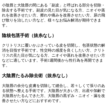
小陰唇と大陰唇の間にある「副皮」と呼ばれる部分を切除・
除去する手術です。副皮の見た目が気になる方、ニオイや蒸
れを改善させたい方、擦れや痛みを改善させたい方、尿の飛
び散りを治したい方など、様々なお悩み解消が期待できま
す。
陰核包茎手術（抜糸なし）
クリトリスに覆いかぶさっている皮を切開し、包茎状態の解
消を目指す手術です。性交時の感度を良くしたい方、クリト
リスの見た目が気になる方、ニオイや蒸れを改善させたい方
などに適しています。手術1週間後から性行為を再開できま
す。
大陰唇たるみ除去術（抜糸なし）
大陰唇の余分な皮膚を切除して縫合し、若々しくて張りのあ
る状態へ整える手術です。大陰唇が大きい方、出産や加齢で
大陰唇がたるんできた方、大陰唇の黒ずみ・ニオイ・漏を改
善させたい方などにおすすめです。