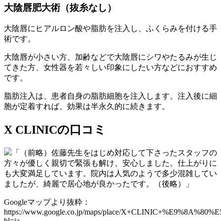
大陰唇肥大術（抜糸なし）
大陰唇にヒアルロン酸や脂肪を注入し、ふくらみを付ける手
術です。
大陰唇が小さい方、加齢などで大陰唇にシワやたるみが生じ
てきた方、女性器を若々しい印象にしたい方などにおすすめ
です。
脂肪注入は、患者自身の脂肪細胞を注入します。注入後に細
胞が定着すれば、効果は半永久的に続きます。
X CLINICの口コミ
「（前略）佐藤先生をはじめ対応して下さったスタッフの
方々が優しく親切で緊張も解け、安心しました。仕上がりに
も大変満足しています。院内は人気のようで多少混雑してい
ましたが、綺麗で居心地が良かったです。（後略）」
Googleマップより抜粋：
https://www.google.co.jp/maps/place/X+CLINIC+%E9%8A%80%E
hl=ja