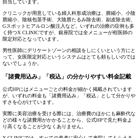
担当しています。
クリニックが用意している婦人科形成治療は、膣縮小、小陰
唇縮小、陰核包茎手術、大陰唇たるみ除去術、副皮除去術、
Gスポットヒアルロン酸注入など。いずれの治療の症例も多
く持つX CLINICですが、銀座院では全メニューが程医師の
限定対応となっています。
男性医師にデリケートゾーンの相談をしにくいという方にと
って、女医限定対応というシステムはとても頼もしいのでは
ないでしょうか。
「諸費用込み」「税込」の分かりやすい料金記載
公式HPにはメニューごとの料金が細かく掲載されています
が、いずれの料金も「諸費用込み」「税込」として分かりや
すさを心がけています。
実際に美容治療を受ける際には、治療費のほかにも麻酔代な
どの様々な諸費用がかかることから、公式HPで見た料金よ
り高くなることが少なくありません。
X CLINICでは、すべての患者に安心して来院してもらえる