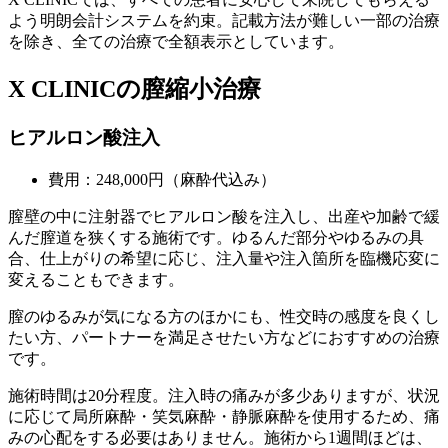
よう明朗会計システムを約束。記載方法が難しい一部の治療
を除き、全ての治療で全額表示としています。
X CLINICの膣縮小治療
ヒアルロン酸注入
費用：248,000円（麻酔代込み）
膣壁の中に注射器でヒアルロン酸を注入し、出産や加齢で緩
んだ膣道を狭くする施術です。ゆるんだ部分やゆるみの具
合、仕上がりの希望に応じ、注入量や注入箇所を臨機応変に
変えることもできます。
膣のゆるみが気になる方のほかにも、性交時の感度を良くし
たい方、パートナーを満足させたい方などにおすすめの治療
です。
施術時間は20分程度。注入時の痛みが多少ありますが、状況
に応じて局所麻酔・笑気麻酔・静脈麻酔を使用するため、痛
みの心配をする必要はありません。施術から1週間ほどは、