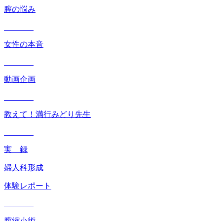
膣の悩み
女性の本音
動画企画
教えて！満行みどり先生
実 録
婦人科形成
体験レポート
膣縮小術