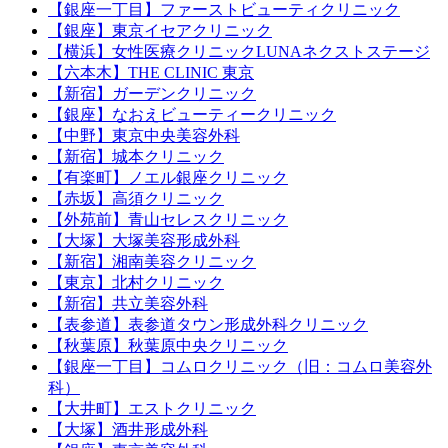
【銀座一丁目】ファーストビューティクリニック
【銀座】東京イセアクリニック
【横浜】女性医療クリニックLUNAネクストステージ
【六本木】THE CLINIC 東京
【新宿】ガーデンクリニック
【銀座】なおえビューティークリニック
【中野】東京中央美容外科
【新宿】城本クリニック
【有楽町】ノエル銀座クリニック
【赤坂】高須クリニック
【外苑前】青山セレスクリニック
【大塚】大塚美容形成外科
【新宿】湘南美容クリニック
【東京】北村クリニック
【新宿】共立美容外科
【表参道】表参道タウン形成外科クリニック
【秋葉原】秋葉原中央クリニック
【銀座一丁目】コムロクリニック（旧：コムロ美容外
科）
【大井町】エストクリニック
【大塚】酒井形成外科