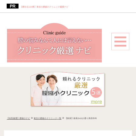
【膣ゆる110番】東京の膣縮小クリニック厳選ナビ
»
»
【名医厳選】膣縮小ナビ
東京の膣縮小クリニック一覧
【銀座】銀座みゆき通り美容外科