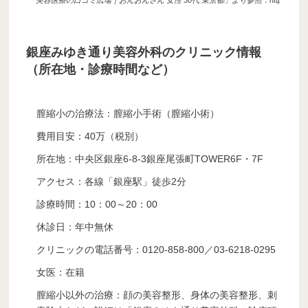
「美容医療の口コミ広場｜おんおんさん 女性 30代 東京都」より参照：https://clinic.e-kuchikomi.i
銀座みゆき通り美容外科のクリニック情報
（所在地・診療時間など）
膣縮小の治療法：膣縮小手術（膣縮小術）
費用目安：40万（税別）
所在地：中央区銀座6-8-3銀座尾張町TOWER6F・7F
アクセス：各線「銀座駅」徒歩2分
診療時間：10：00～20：00
休診日：年中無休
クリニックの電話番号：0120-858-800／03-6218-0295
女医：在籍
膣縮小以外の治療：顔の美容整形、身体の美容整形、刺