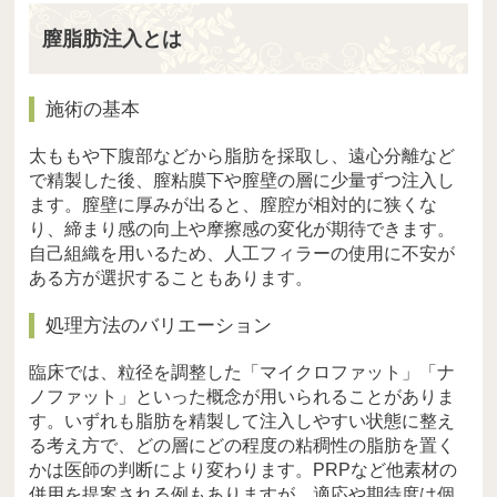
膣脂肪注入とは
施術の基本
太ももや下腹部などから脂肪を採取し、遠心分離など
で精製した後、膣粘膜下や膣壁の層に少量ずつ注入し
ます。膣壁に厚みが出ると、膣腔が相対的に狭くな
り、締まり感の向上や摩擦感の変化が期待できます。
自己組織を用いるため、人工フィラーの使用に不安が
ある方が選択することもあります。
処理方法のバリエーション
臨床では、粒径を調整した「マイクロファット」「ナ
ノファット」といった概念が用いられることがありま
す。いずれも脂肪を精製して注入しやすい状態に整え
る考え方で、どの層にどの程度の粘稠性の脂肪を置く
かは医師の判断により変わります。PRPなど他素材の
併用を提案される例もありますが、適応や期待度は個