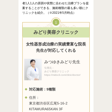
者1人1人の原因や状態に合わせた治療プランを提
案することができる、施術種類の最も多い順にク
リニックを紹介。（※2021年5月時点）
1
みどり美容クリニック
女性器形成治療の実績豊富な院長
先生が対応してくれる
みつゆきみどり先生
引用元：
みどり美容クリニック
https://midocli.com/clinic/doctor/
対応施術：
9
種類
住所：
東京都渋谷区広尾5-16-2
KITAMURA65KAN 3F