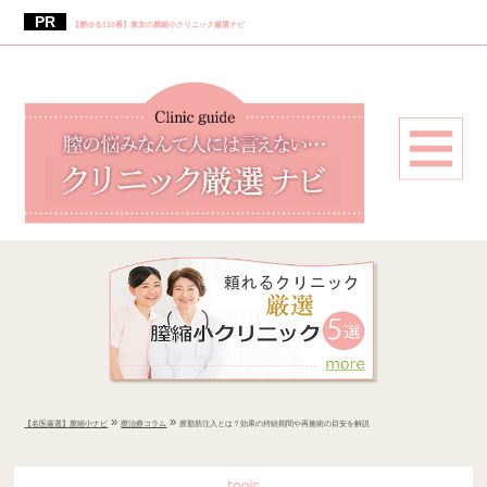
【膣ゆる110番】東京の膣縮小クリニック厳選ナビ
»
»
【名医厳選】膣縮小ナビ
膣治療コラム
膣脂肪注入とは？効果の持続期間や再施術の目安を解説