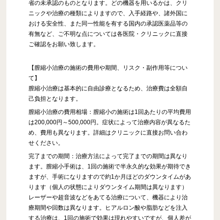
省の未承認のものとなります。どの機器を用いるかは、クリ
ニックや治療の種類によりますので、入手経路や、諸外国に
おける安全性、また同一性能を有する国内の承認医薬品等の
有無など、ご不明な点については各医院・クリニックに直接
ご確認をお願い致します。
【膣縮小治療の施術の費用や期間、リスク・副作用等につい
て】
膣縮小治療は基本的に自由診療となるため、治療費は全額自
己負担となります。
膣縮小治療の費用相場：膣縮小の施術は1回あたりの平均費用
は200,000円～500,000円。症状によって治療内容が異なるた
め、費用も異なります。詳細はクリニックに直接お問い合わ
せください。
完了までの期間：治療方法によって完了までの期間は異なり
ます。膣縮小手術は、1回の施術で半永久的な効果が期待でき
ますが、手術になりますので約1か月ほどのダウンタイムがあ
ります（個人の状態によりダウンタイム期間は異なります）
レーザーや超音波などをあてる治療について、機器により治
療期間や回数は異なります。ヒアルロン酸や脂肪などを注入
する治療は、1回の施術で効果は現れやすいですが、個人差が