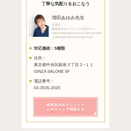
丁寧な気配りをおこなう
増田あゆみ先生
引用元：
銀座あゆみクリニック公式サイト
https://www.ginza-ayumi-clinic.jp/clinic
_information/doctor/index.html
対応施術：
5
種類
住所：
東京都中央区銀座３丁目２−１１
GINZA SALONE 5F
電話番号：
03-3535-2020
銀座あゆみクリニック
公式サイトで相談する