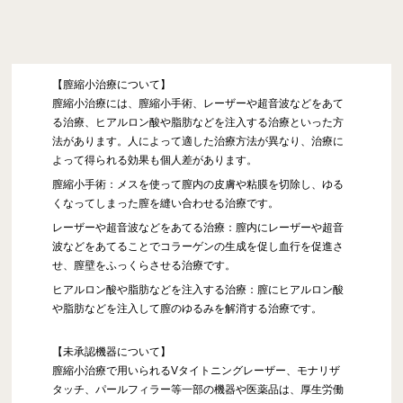
【膣縮小治療について】
膣縮小治療には、膣縮小手術、レーザーや超音波などをあて
る治療、ヒアルロン酸や脂肪などを注入する治療といった方
法があります。人によって適した治療方法が異なり、治療に
よって得られる効果も個人差があります。
膣縮小手術：メスを使って膣内の皮膚や粘膜を切除し、ゆる
くなってしまった膣を縫い合わせる治療です。
レーザーや超音波などをあてる治療：膣内にレーザーや超音
波などをあてることでコラーゲンの生成を促し血行を促進さ
せ、膣壁をふっくらさせる治療です。
ヒアルロン酸や脂肪などを注入する治療：膣にヒアルロン酸
や脂肪などを注入して膣のゆるみを解消する治療です。
【未承認機器について】
膣縮小治療で用いられるVタイトニングレーザー、モナリザ
タッチ、パールフィラー等一部の機器や医薬品は、厚生労働