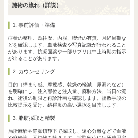
施術の流れ（詳説）
1. 事前評価・準備
症状の整理、既往歴、内服、喫煙の有無、月経周期な
どを確認します。血液検査や写真記録が行われること
があります。抗凝固薬や一部サプリは中止時期の指示
が出ることがあります。
2. カウンセリング
目的（締まり感、摩擦感、乾燥の軽減、尿漏れなど）
を明確にし、注入部位と注入量、麻酔方法、当日の流
れ、術後の制限と再診計画を確認します。複数手段の
比較提示を受け、納得度の高い選択を目指します。
3. 脂肪採取と精製
局所麻酔や静脈鎮静下で採取し、遠心分離などで血液
や麻酔液、不純物を除きます。採取部位には圧迫固定