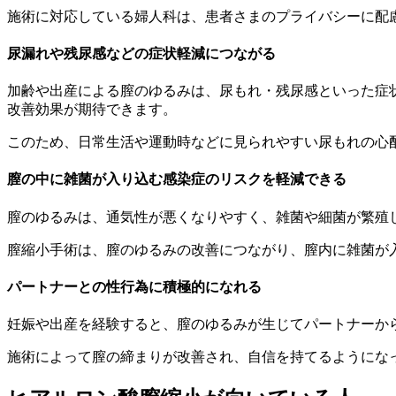
施術に対応している婦人科は、患者さまのプライバシーに配
尿漏れや残尿感などの症状軽減につながる
加齢や出産による膣のゆるみは、尿もれ・残尿感といった症
改善効果が期待できます。
このため、日常生活や運動時などに見られやすい尿もれの心
膣の中に雑菌が入り込む感染症のリスクを軽減できる
膣のゆるみは、通気性が悪くなりやすく、雑菌や細菌が繁殖
膣縮小手術は、膣のゆるみの改善につながり、膣内に雑菌が
パートナーとの性行為に積極的になれる
妊娠や出産を経験すると、膣のゆるみが生じてパートナーか
施術によって膣の締まりが改善され、自信を持てるようにな