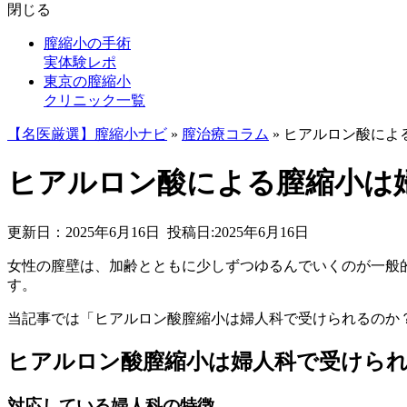
閉じる
膣縮小の手術
実体験レポ
東京の膣縮小
クリニック一覧
【名医厳選】膣縮小ナビ
»
膣治療コラム
»
ヒアルロン酸によ
ヒアルロン酸による膣縮小は
更新日：2025年6月16日
投稿日:2025年6月16日
女性の膣壁は、加齢とともに少しずつゆるんでいくのが一般
す。
当記事では「ヒアルロン酸膣縮小は婦人科で受けられるのか
ヒアルロン酸膣縮小は婦人科で受けら
対応している婦人科の特徴