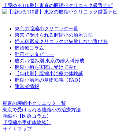
【膣ゆる110番】東京の膣縮小クリニック厳選ナビ
東京の膣縮小クリニック一覧
東京で受けられる膣縮小の治療方法
婦人科形成クリニックの失敗しない選び方
膣治療コラム
動画インタビュー
膣のお悩み別 東京の婦人科形成
膣縮小術を実際に受けてみた
【年代別】膣縮小治療の体験談
膣縮小治療の基礎知識【FAQ】
運営者情報
東京の膣縮小クリニック一覧
東京で受けられる膣縮小の治療方法
膣縮小【医療コラム】
【膣縮小手術体験談】
サイトマップ