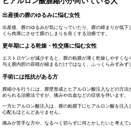
ヒアルロン酸膣縮小が向いている人
出産後の膣のゆるみに悩む女性
出産後、膣のゆるみが気になっていたり、膣の締まりが低下
くら肉厚にさせて膣のしまりを良くする治療です。
更年期による乾燥・性交痛に悩む女性
エストロゲンが減少すると、膣の粘膜が薄く乾燥しやすくな
与え膣内腔の容積が縮まるだけではなく、ふっくらみずみず
手術には抵抗がある方
膣縮小を行うには、膣壁形成とヒアルロン酸注入などの方法
められる治療法ですが、痛みや出血などの症状を伴います。
一方ヒアルロン酸注入は、膣の粘膜下にヒアルロン酸を注入
心配もほとんどありません。
痛みが苦手な方や、なるべく切らずに何とかしたいと考えて