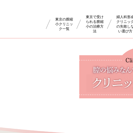
東京で受け
婦人科形
東京の膣縮
られる膣縮
クリニッ
小クリニッ
小の治療方
の失敗し
ク一覧
法
い選び方