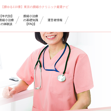
【膣ゆる110番】東京の膣縮小クリニック厳選ナビ
【年代別】
膣縮小治療
膣縮小治療
の基礎知識
運営者情報
の体験談
【FAQ】