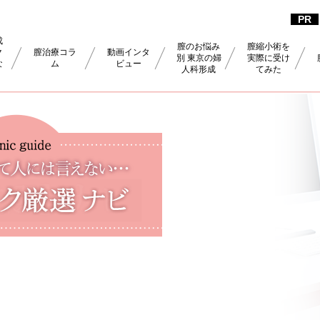
成
膣のお悩み
膣縮小術を
ク
膣治療コラ
動画インタ
別 東京の婦
実際に受け
な
ム
ビュー
人科形成
てみた