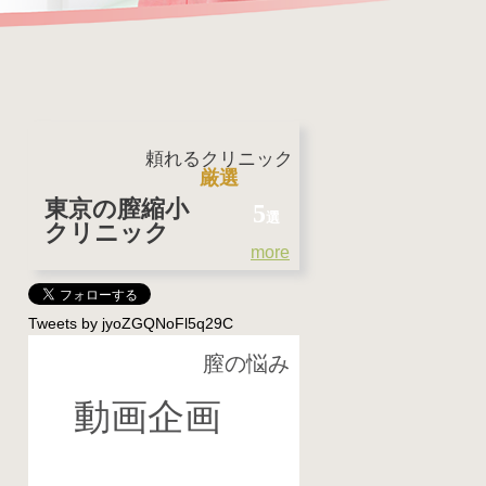
頼れるクリニック
厳選
東京の膣縮小
5
選
クリニック
more
Tweets by jyoZGQNoFl5q29C
膣の悩み
特 集
動画企画
女性の本音