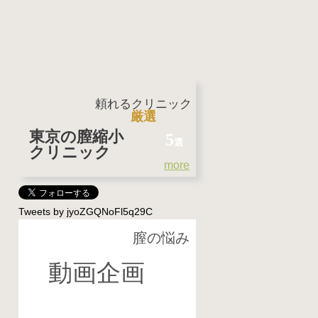
頼れるクリニック
厳選
東京の膣縮小
5
選
クリニック
more
Tweets by jyoZGQNoFl5q29C
膣の悩み
特 集
動画企画
女性の本音