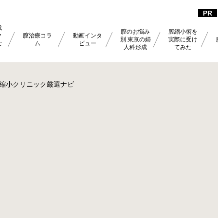
成
膣のお悩み
膣縮小術を
ク
膣治療コラ
動画インタ
別 東京の婦
実際に受け
な
ム
ビュー
人科形成
てみた