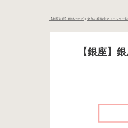
【名医厳選】膣縮小ナビ
»
東京の膣縮小クリニック一覧
【銀座】銀