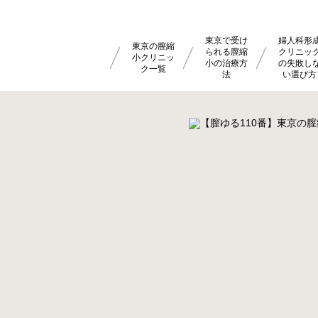
東京で受け
婦人科形
東京の膣縮
られる膣縮
クリニッ
小クリニッ
小の治療方
の失敗し
ク一覧
法
い選び方