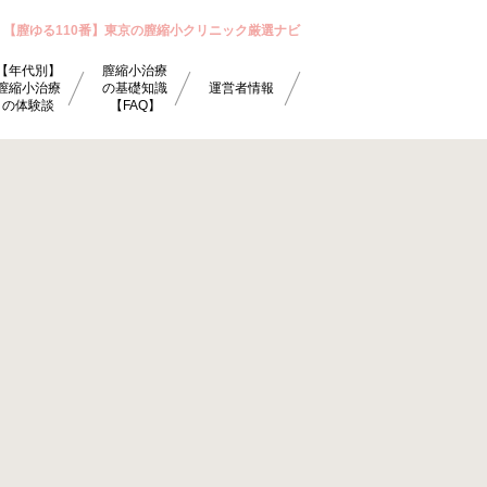
【膣ゆる110番】東京の膣縮小クリニック厳選ナビ
【年代別】
膣縮小治療
膣縮小治療
の基礎知識
運営者情報
の体験談
【FAQ】